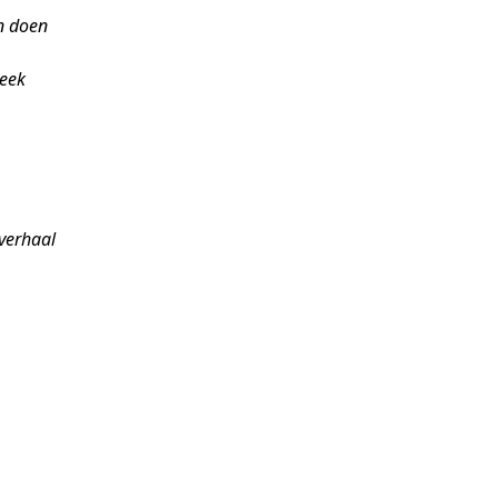
n doen
heek
verhaal