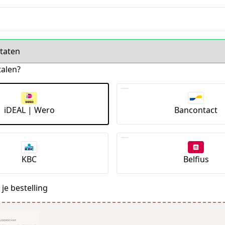
s
talen?
iDEAL | Wero
Bancontact
KBC
Belfius
je bestelling