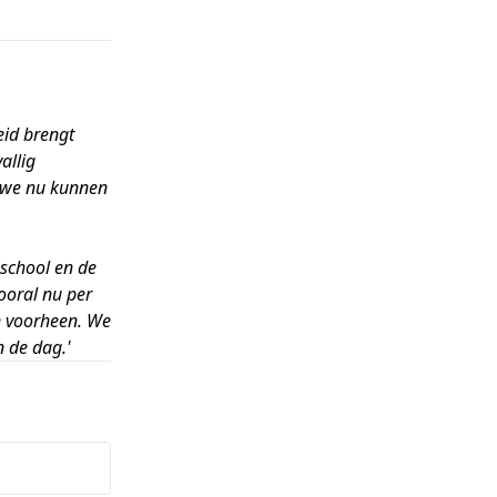
eid brengt
allig
 we nu kunnen
sschool en de
ooral nu per
an voorheen. We
n de dag.'