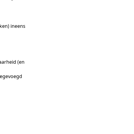
kken) ineens
aarheid (en
toegevoegd