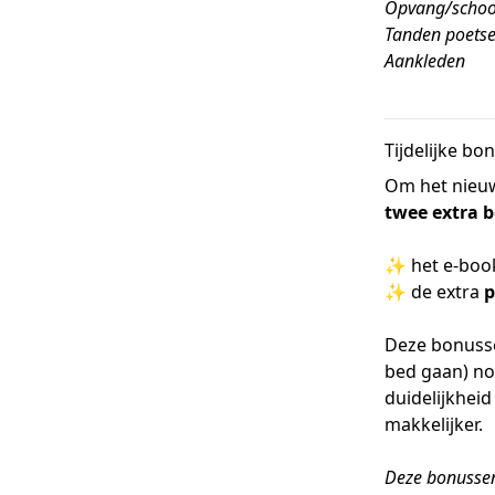
Opvang/schoo
Tanden poets
Aankleden
Tijdelijke bo
Om het nieuw
twee extra 
✨ het e-bo
✨ de extra
p
Deze bonusse
bed gaan) no
duidelijkhei
makkelijker.
Deze bonussen 