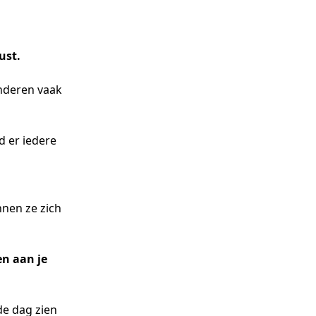
ust.
inderen vaak
d er iedere
nnen ze zich
en aan je
de dag zien