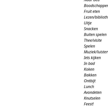
Boodschappe
Fruit eten
Lezen/bibliot
Uitje
Snacken
Buiten spelen
Thee/visite
Spelen
Muziek/luister
Iets kijken
In bad
Koken
Bakken
Ontbijt
Lunch
Avondeten
Knutselen
Feest!