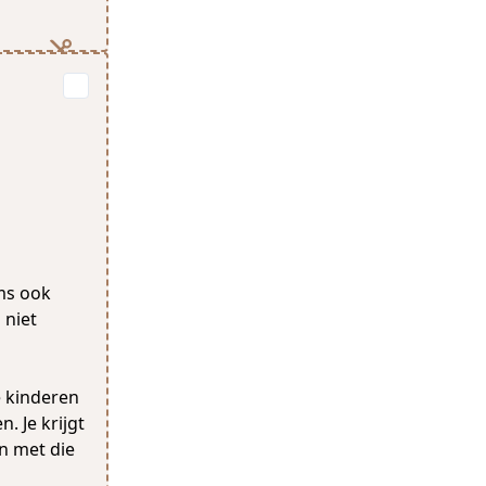
ms ook
n niet
e kinderen
. Je krijgt
n met die