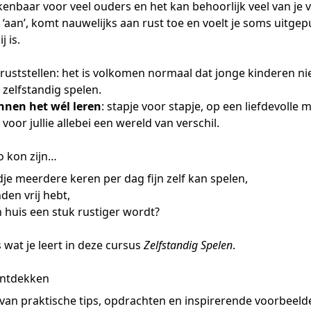
kenbaar voor veel ouders en het kan behoorlijk veel van je v
 ‘aan’, komt nauwelijks aan rust toe en voelt je soms uitge
j is.
ruststellen: het is volkomen normaal dat jonge kinderen ni
 zelfstandig spelen.
nnen het wél leren
: stapje voor stapje, op een liefdevolle m
voor jullie allebei een wereld van verschil.
o kon zijn…
je meerdere keren per dag fijn zelf kan spelen,
nden vrij hebt,
n huis een stuk rustiger wordt?
s wat je leert in deze cursus
Zelfstandig Spelen
.
ontdekken
van praktische tips, opdrachten en inspirerende voorbeelde