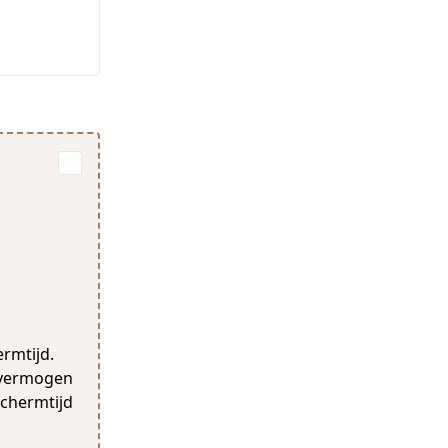
rmtijd.
evermogen
schermtijd