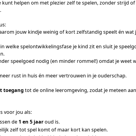
je kunt helpen om met plezier zelf te spelen, zonder strijd of
.
us:
arom jouw kindje weinig of kort zelfstandig speelt én wat j
n welke spelontwikkelingsfase je kind zit en sluit je speel
n.
der speelgoed nodig (en minder rommel!) omdat je weet w
meer rust in huis én meer vertrouwen in je ouderschap.
ct toegang
tot de online leeromgeving, zodat je meteen aan
s voor jou als:
ussen de
1 en 5 jaar
oud is.
ilijk zelf tot spel komt of maar kort kan spelen.