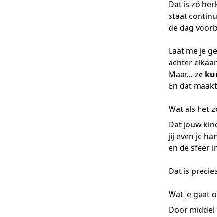
Dat is zó her
staat continu
de dag voorbi
Laat me je ge
achter elkaar
Maar… ze
ku
En dat maakt 
Wat als het z
Dat jouw kind
jij even je ha
en de sfeer i
Dat is precie
Wat je gaat 
Door middel 