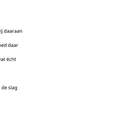
ij daaraan
goed daar
at écht
 de slag