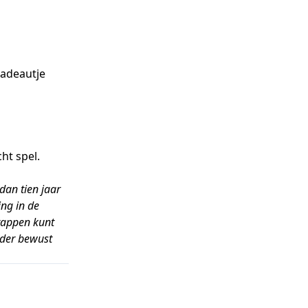
cadeautje
cht spel.
dan tien jaar
ing in de
stappen kunt
ouder bewust