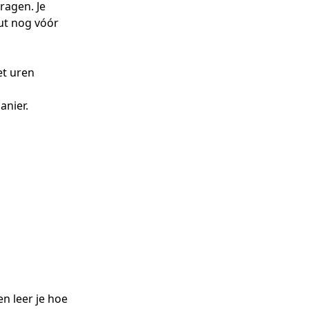
ragen. Je
put nog vóór
et uren
anier.
n leer je hoe