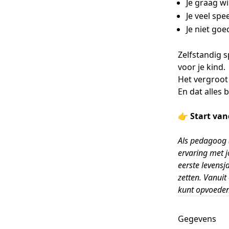
Je graag w
Je veel sp
Je niet goe
Zelfstandig s
voor je kind.
Het vergroot 
En dat alles 
👉
Start va
Als pedagoog 
ervaring met j
eerste levensj
zetten. Vanuit
kunt opvoeden
Gegevens