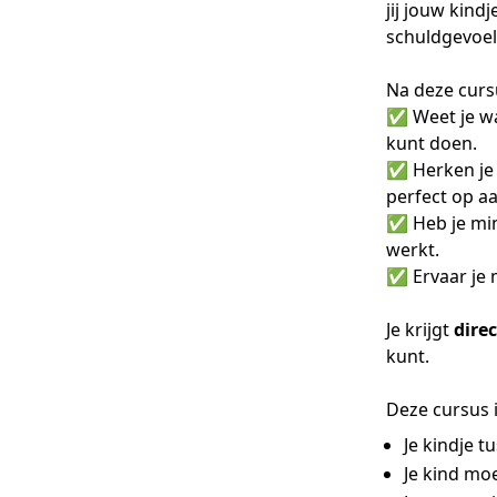
jij jouw kind
schuldgevoel
Na deze curs
✅ Weet je wa
kunt doen.
✅ Herken je i
perfect op aa
✅ Heb je min
werkt.
✅ Ervaar je 
Je krijgt
dire
kunt.
Deze cursus i
Je kindje t
Je kind moe