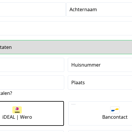
Achternaam
s
Huisnummer
Plaats
talen?
iDEAL | Wero
Bancontact